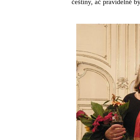
češtiny, ač pravidelně 