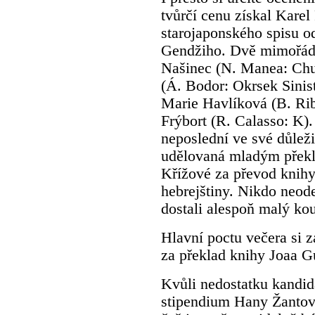
tvůrčí cenu získal Karel
starojaponského spisu o
Gendžiho. Dvě mimořádn
Našinec (N. Manea: Chu
(Á. Bodor: Okrsek Sinist
Marie Havlíková (B. Rib
Frýbort (R. Calasso: K).
neposlední ve své důlež
udělovaná mladým překl
Křížové za převod knihy
hebrejštiny. Nikdo neod
dostali alespoň malý ko
Hlavní poctu večera si 
za překlad knihy Joaa G
Kvůli nedostatku kandidá
stipendium Hany Žantovs