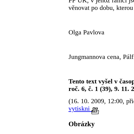
FF UK, v jehož rámci js
věnovat po dobu, kterou 
Olga Pavlova
Jungmannova cena, Pálff
Tento text vyšel v časo
roč. 6, č. 1 (39), 9. 11. 
(16. 10. 2009, 12:00, př
vytiskni
Obrázky