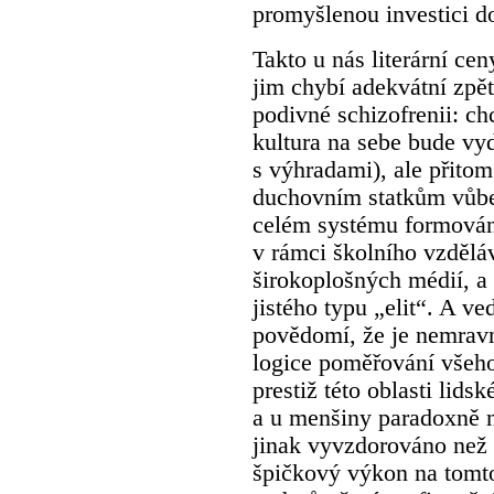
promyšlenou investici do
Takto u nás literární ce
jim chybí adekvátní zpět
podivné schizofrenii: ch
kultura na sebe bude vyd
s výhradami), ale přito
duchovním statkům vůbec
celém systému formování 
v rámci školního vzdělá
širokoplošných médií, a 
jistého typu „elit“. A v
povědomí, že je nemravn
logice poměřování všeho
prestiž této oblasti lids
a u menšiny paradoxně n
jinak vyvzdorováno než
špičkový výkon na tomto