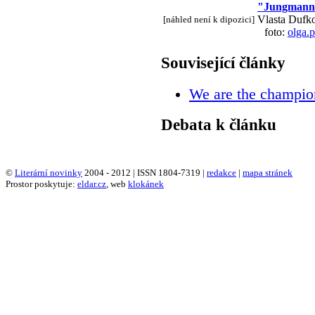
"Jungmann
Vlasta Dufk
[náhled není k dipozici]
foto:
olga.
Související články
We are the champio
Debata k článku
©
Literární novinky
2004 - 2012 | ISSN 1804-7319 |
redakce
|
mapa stránek
Prostor poskytuje:
eldar.cz
, web
klokánek