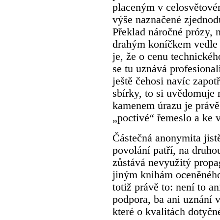
placeným v celosvětovém
výše naznačené zjednodu
Překlad náročné prózy, n
drahým koníčkem vedle 
je, že o cenu technické
se tu uznává profesional
ještě čehosi navíc zapot
sbírky, to si uvědomuje
kamenem úrazu je právě 
„poctivé“ řemeslo a ke 
Částečná anonymita jist
povolání patří, na druhou
zůstává nevyužitý propag
jiným knihám oceněného
totiž právě to: není to an
podpora, ba ani uznání v
které o kvalitách dotyčn