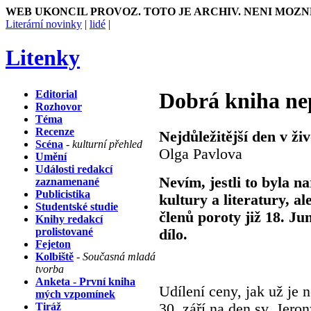
WEB UKONCIL PROVOZ. TOTO JE ARCHIV. NENI MOZN
Literární novinky
|
lidé
|
Litenky
Editorial
Dobrá kniha ne
Rozhovor
Téma
Recenze
Nejdůležitější den v ži
Scéna
- kulturní přehled
Olga Pavlova
Umění
Události redakcí
Nevím, jestli to byla n
zaznamenané
Publicistika
kultury a literatury, al
Studentské studie
členů poroty již 18. J
Knihy redakcí
prolistované
dílo.
Fejeton
Kolbiště
- Současná mladá
tvorba
Anketa - První kniha
Udílení ceny, jak už je n
mých vzpomínek
Tiráž
30. září na den sv. Jero