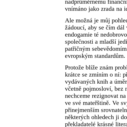
nadprůměrnému finančním
vnímáno jako zrada na i
Ale možná je můj pohled
žádoucí, aby se čím dál
endogamie té nedobrovol
společnosti a mladší jed
patřičným sebevědomím a
evropským standardům.
Protože blíže znám probl
krátce se zmíním o ní: p
vydávaných knih a úměrně
včetně pojmosloví, bez
nechceme rezignovat na 
ve své mateřštině. Ve s
přinejmenším srovnateln
některých ohledech ji do
překladatelé krásné liter