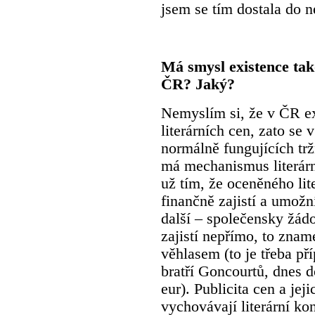
jsem se tím dostala do n
Má smysl existence tak
ČR? Jaký?
Nemyslím si, že v ČR e
literárních cen, zato se
normálně fungujících tr
má mechanismus literárn
už tím, že oceněného li
finančně zajistí a umož
další – společensky žádo
zajistí nepřímo, to zna
věhlasem (to je třeba p
bratří Goncourtů, dnes 
eur). Publicita cen a jej
vychovávají literární k