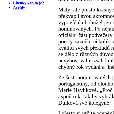
Litenky - co to je?
Archiv
Malý, ale přesto krásný 
překvapil svou skromnost
vypovídala bohužel jen 
nominovaných. Po nějaké 
oficiální část podvečera
poroty zaznělo několik o
kvalitu svých překladů 
se dělo z různých důvo
nevyhovoval rozsah knih
chybný rok vydání a jiné
Ze šesti nominovaných 
portugalštiny, od dlouh
Marie Havlíkové. „Proč 
aspoň rok, tak by vyhrál
Dufková své kolegyně.
I přesto si určité ocen