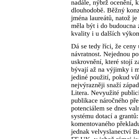
nadále, nýbrž ocenění, 
dlouhodobě. Běžný konz
jména laureátů, natož je
měla být i do budoucna z
kvality i u dalších výko
Dá se tedy říci, že ceny
návratnost. Nejednou po
uskrovnění, které stojí 
bývají až na výjimky i 
jediné použití, pokud v
nejvýrazněji snaží záp
Litera. Nevyužité publici
publikace náročného př
potenciálem se dnes val
systému dotací a grantů:
komentovaného překladu
jednak velvyslanectví B