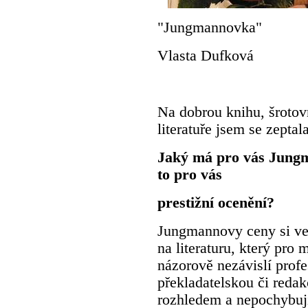
"Jungmannovka"
Vlasta Dufková
Na dobrou knihu, šrotovn
literatuře jsem se zepta
Jaký má pro vás Jung
to pro vás
prestižní ocenění?
Jungmannovy ceny si vel
na literaturu, který pro m
názorově nezávislí prof
překladatelskou či reda
rozhledem a nepochybuji