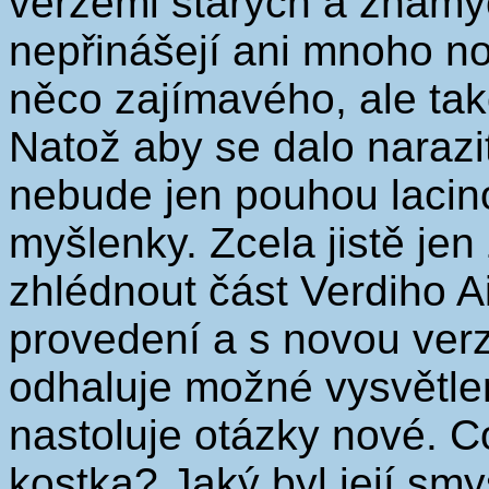
verzemi starých a známý
nepřinášejí ani mnoho no
něco zajímavého, ale tak
Natož aby se dalo narazit
nebude jen pouhou lacin
myšlenky. Zcela jistě je
zhlédnout část Verdiho 
provedení a s novou verz
odhaluje možné vysvětlen
nastoluje otázky nové. C
kostka? Jaký byl její sm