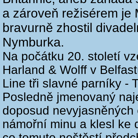
a zároveň režisérem je 
bravurně zhostil divadel
Nymburka.
Na počátku 20. století vz
Harland & Wolff v Belfas
Line tři slavné parníky - 
Posledně jmenovaný naje
doposud nevyjasněných 
námořní minu a klesl ke d
co tomuto neštěstí před