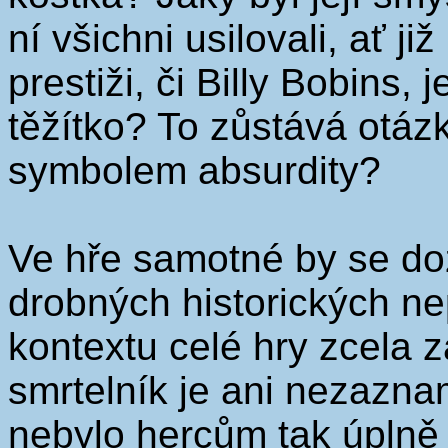
ní všichni usilovali, ať již
prestiži, či Billy Bobins, 
těžítko? To zůstává otáz
symbolem absurdity?
Ve hře samotné by se doza
drobných historických nep
kontextu celé hry zcela 
smrtelník je ani nezazna
nebylo hercům tak úplně 