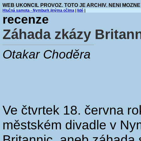
WEB UKONCIL PROVOZ. TOTO JE ARCHIV. NENI MOZNE
Hlučná samota - Nymburk jinýma očima
|
lidé
|
recenze
Záhada zkázy Britan
Otakar Choděra
Ve čtvrtek 18. června r
městském divadle v Ny
Britannic, aneb záhada s