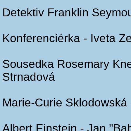
Detektiv Franklin Seymou
Konferenciérka - Iveta Z
Sousedka Rosemary Knec
Strnadová
Marie-Curie Sklodowská 
Albert Einstein - Jan "B