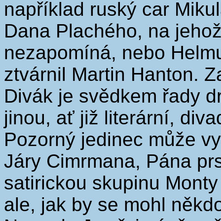
například ruský car Mikul
Dana Plachého, na jehož 
nezapomíná, nebo Helmut
ztvárnil Martin Hanton. Z
Divák je svědkem řady d
jinou, ať již literární, div
Pozorný jedinec může vy
Járy Cimrmana, Pána prs
satirickou skupinu Monty 
ale, jak by se mohl někd