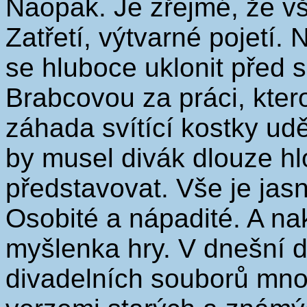
Naopak. Je zřejmé, že vš
Zatřetí, výtvarné pojetí.
se hluboce uklonit před
Brabcovou za práci, kter
záhada svítící kostky udě
by musel divák dlouze hlo
představovat. Vše je jas
Osobité a nápadité. A nak
myšlenka hry. V dnešní 
divadelních souborů mno