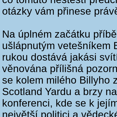
otázky vám přinese právě
Na úplném začátku příbě
ušlápnutým vetešníkem B
rukou dostává jakási svít
věnována přílišná pozorn
se kolem milého Billyho 
Scotland Yardu a brzy na
konferenci, kde se k jej
největší politici a vědeck