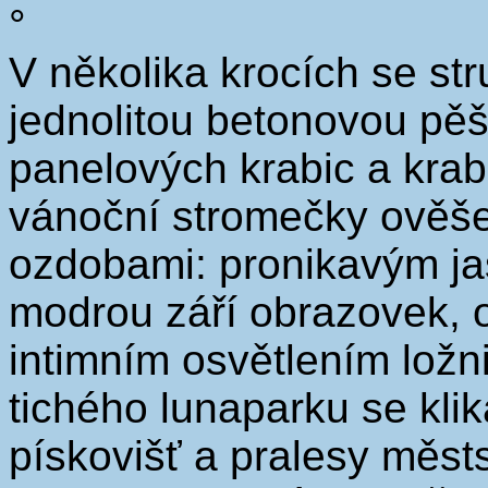
°
V několika krocích se str
jednolitou betonovou pěši
panelových krabic a krabi
vánoční stromečky ověše
ozdobami: pronikavým ja
modrou září obrazovek, o
intimním osvětlením ložn
tichého lunaparku se kli
pískovišť a pralesy městs