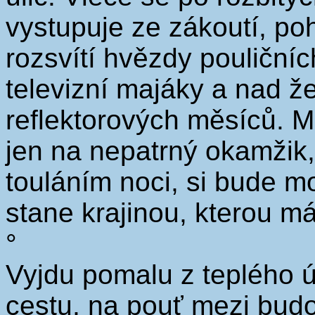
vystupuje ze zákoutí, poh
rozsvítí hvězdy pouličníc
televizní majáky a nad ž
reflektorových měsíců. Mě
jen na nepatrný okamžik
touláním noci, si bude m
stane krajinou, kterou m
°
Vyjdu pomalu z teplého 
cestu, na pouť mezi budo