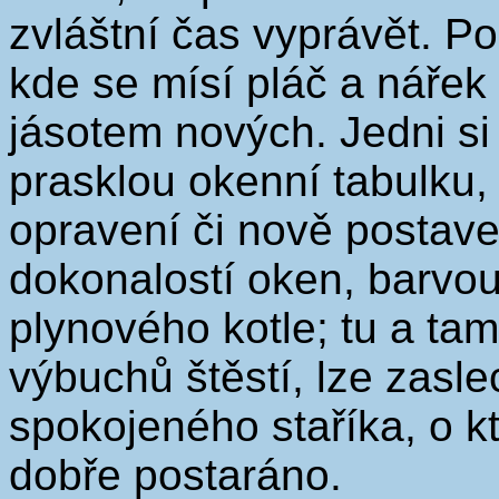
zvláštní čas vyprávět. Po
kde se mísí pláč a nářek
jásotem nových. Jedni si 
prasklou okenní tabulku, 
opravení či nově postave
dokonalostí oken, barvou
plynového kotle; tu a ta
výbuchů štěstí, lze zasl
spokojeného staříka, o kt
dobře postaráno.