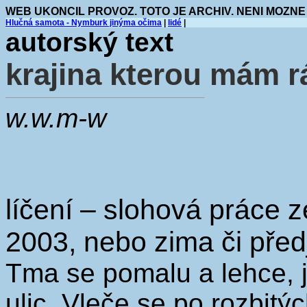
WEB UKONCIL PROVOZ. TOTO JE ARCHIV. NENI MOZNE
Hlučná samota - Nymburk jinýma očima
|
lidé
|
autorský text
krajina kterou mám r
w.w.m-w
líčení – slohová práce 
2003, nebo zima či před
Tma se pomalu a lehce, j
ulic. Vleče se po rozbitý