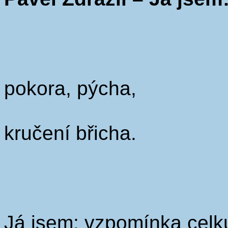
pokora, pýcha,
kručení břicha.
Já jsem: vzpomínka celk