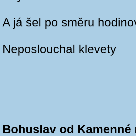
A já šel po směru hodino
Neposlouchal klevety
Bohuslav od Kamenné r