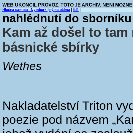
WEB UKONCIL PROVOZ. TOTO JE ARCHIV. NENI MOZNE
Hlučná samota - Nymburk jinýma očima
|
lidé
|
nahlédnutí do sborníku
Kam až došel to tam 
básnické sbírky
Wethes
Nakladatelství Triton v
poezie pod názvem „Kam