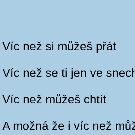
Víc než si můžeš přát
Víc než se ti jen ve sne
Víc než můžeš chtít
A možná že i víc než mů