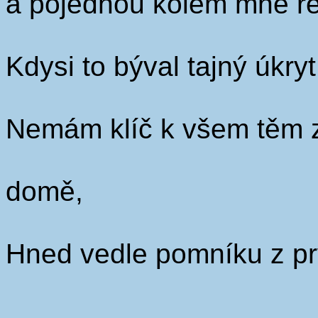
a pojednou kolem mne re
Kdysi to býval tajný úkry
Nemám klíč k všem těm 
domě,
Hned vedle pomníku z prv