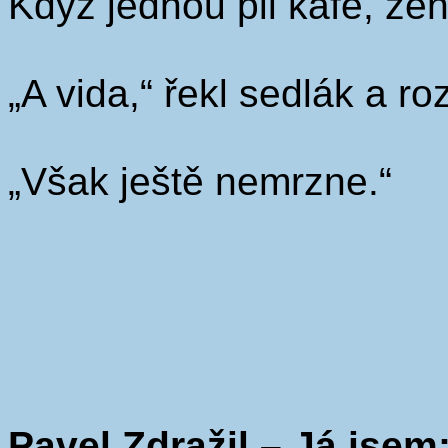
Když jednou pil kafe, že
„A vida,“ řekl sedlák a roz
„Však ještě nemrzne.“
Pavel Zdražil – Já jsem