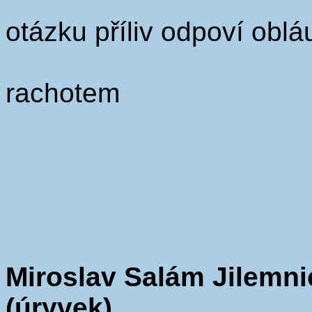
otázku příliv odpoví oblá
rachotem
Miroslav Salám Jilemn
(úryvek)