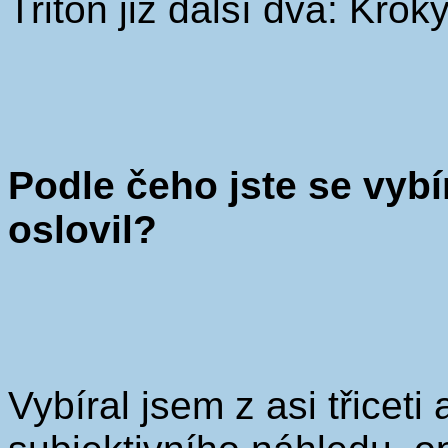
Triton již další dva: Krok
Podle čeho jste se vybír
oslovil?
Vybíral jsem z asi třiceti