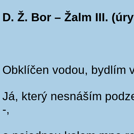
D. Ž. Bor – Žalm III. (úr
Obklíčen vodou, bydlím v 
Já, který nesnáším pod
-,