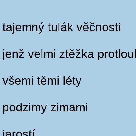
tajemný tulák věčnosti
jenž velmi ztěžka protlo
všemi těmi léty
podzimy zimami
jarostí