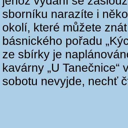
jehož vydání se zaslouži
sborníku narazíte i něk
okolí, které můžete znát
básnického pořadu „Kých
ze sbírky je naplánován
kavárny „U Tanečnice“ 
sobotu nevyjde, nechť č