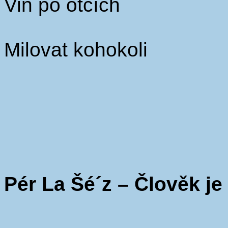
Vin po otcích
Milovat kohokoli
Pér La Šé´z – Člověk je