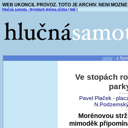
WEB UKONCIL PROVOZ. TOTO JE ARCHIV. NENI MOZNE
Hlučná samota - Nymburk jinýma očima
|
lidé
|
cesty
-
z Nym
Ve stopách r
park
Pavel Plaček - pla
N.Podzemský 
Morénovou strží
mimoděk připomíná