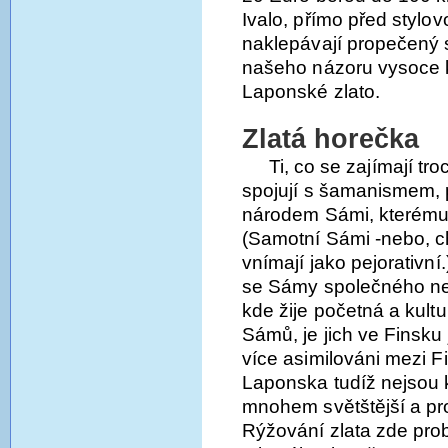
Ivalo, přímo před stylo
naklepávají propečený s
našeho názoru vysoce kv
Laponské zlato.
Zlatá horečka
Ti, co se zajímají tr
spojují s šamanismem,
národem Sámi, kterému
(Samotní Sámi -nebo, c
vnímají jako pejorativní
se Sámy společného ne
kde žije početná a kult
Sámů, je jich ve Finsku
více asimilováni mezi 
Laponska tudíž nejsou 
mnohem světštější a pro
Rýžování zlata zde probí