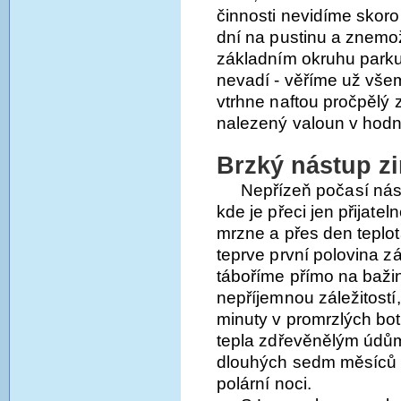
činnosti nevidíme skoro 
dní na pustinu a znemož
základním okruhu parku
nevadí - věříme už vše
vtrhne naftou pročpělý
nalezený valoun v hodn
Brzký nástup z
Nepřízeň počasí nás 
kde je přeci jen přijatel
mrzne a přes den teplot
teprve první polovina z
táboříme přímo na bažin
nepříjemnou záležitost
minuty v promrzlých bo
tepla zdřevěnělým údům
dlouhých sedm měsíců 
polární noci.