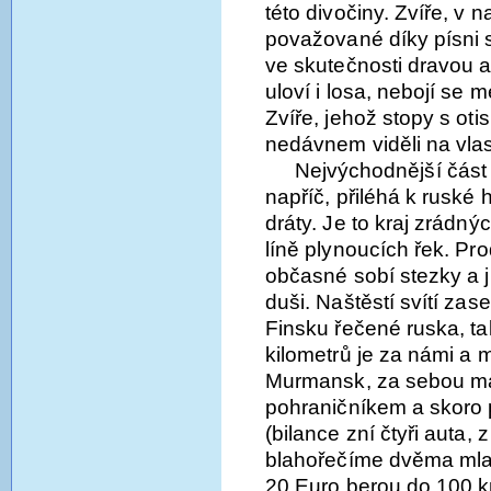
této divočiny. Zvíře, v 
považované díky písni s
ve skutečnosti dravou 
uloví i losa, nebojí se
Zvíře, jehož stopy s ot
nedávnem viděli na vlas
Nejvýchodnější část
napříč, přiléhá k ruské 
dráty. Je to kraj zrádn
líně plynoucích řek. P
občasné sobí stezky a j
duši. Naštěstí svítí za
Finsku řečené ruska, tak
kilometrů je za námi a m
Murmansk, za sebou má
pohraničníkem a skoro 
(bilance zní čtyři auta, 
blahořečíme dvěma mla
20 Euro berou do 100 