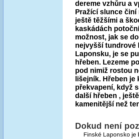
dereme vzhůru a v
Pražící slunce či
ještě těžšími a ško
kaskádách potoční
možnost, jak se do
nejvyšší tundrové
Laponsku, je se pu
hřeben. Lezeme po
pod nimiž rostou n
lišejník. Hřeben je
překvapení, když s
další hřeben , ješt
kamenitější než ten
Dokud není poz
Finské Laponsko je 