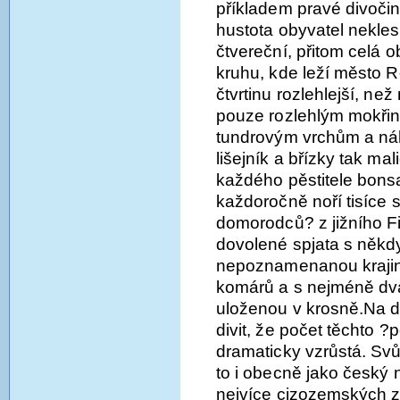
příkladem pravé divočin
hustota obyvatel nekles
čtvereční, přitom celá ob
kruhu, kde leží město R
čtvrtinu rozlehlejší, ne
pouze rozlehlým mokři
tundrovým vrchům a náh
lišejník a břízky tak m
každého pěstitele bonsa
každoročně noří tisíce s
domorodců? z jižního Fi
dovolené spjata s něk
nepoznamenanou krajin
komárů a s nejméně dvac
uloženou v krosně.Na 
divit, že počet těchto 
dramaticky vzrůstá. Svů
to i obecně jako český n
nejvíce cizozemských zá