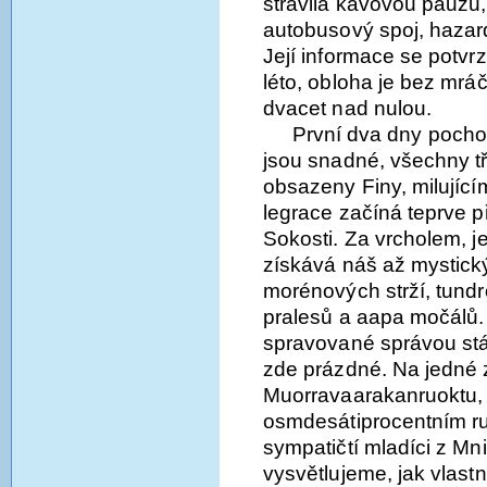
strávila kávovou pauzu
autobusový spoj, hazar
Její informace se potvrz
léto, obloha je bez mráč
dvacet nad nulou.
První dva dny pocho
jsou snadné, všechny tř
obsazeny Finy, milující
legrace začíná teprve 
Sokosti. Za vrcholem, j
získává náš až mystický
morénových strží, tundr
pralesů a aapa močálů. 
spravované správou stát
zde prázdné. Na jedné 
Muorravaarakanruoktu, p
osmdesátiprocentním r
sympatičtí mladíci z Mn
vysvětlujeme, jak vlas