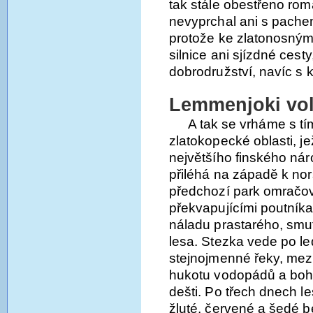
tak stále obestřeno ro
nevyprchal ani s pachem
protože ke zlatonosn
silnice ani sjízdné cesty
dobrodružství, navíc s 
Lemmenjoki vol
A tak se vrháme s tí
zlatokopecké oblasti, je
největšího finského ná
přiléhá na západě k nor
předchozí park omračova
překvapujícími poutník
náladu prastarého, sm
lesa. Stezka vede po 
stejnojmenné řeky, mez
hukotu vodopádů a bohu
dešti. Po třech dnech l
žluté, červené a šedé b