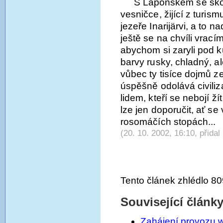
S Laponskem se skor
vesničce, žijící z turi
jezeře Inarijärvi, a to 
ještě se na chvíli vrac
abychom si zaryli pod k
barvy rusky, chladný, a
vůbec ty tisíce dojmů z
úspěšně odolává civili
lidem, kteří se nebojí ž
lze jen doporučit, ať se 
rosomáčích stopách...
(20. 10. 2002, 16:10, přidal
Tento článek zhlédlo 80
Související článk
Zahájení provozu 