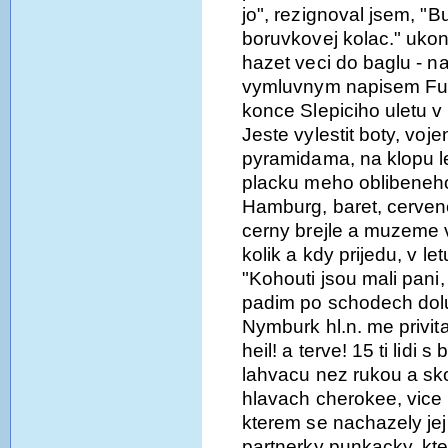
jo", rezignoval jsem, "
boruvkovej kolac." ukon
hazet veci do baglu - n
vymluvnym napisem Fuck 
konce Slepiciho uletu v
Jeste vylestit boty, voj
pyramidama, na klopu l
placku meho oblibeneho
Hamburg, baret, cervene
cerny brejle a muzeme v
kolik a kdy prijedu, v l
"Kohouti jsou mali pani, 
padim po schodech dol
Nymburk hl.n. me privital
heil! a terve! 15 ti lidi 
lahvacu nez rukou a sk
hlavach cherokee, vice 
kterem se nachazely jej
partnerky punkacky, kt