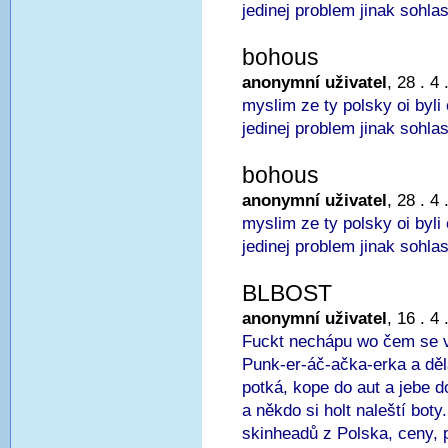
jedinej problem jinak sohla
bohous
anonymní uživatel
, 28 . 4
myslim ze ty polsky oi byl
jedinej problem jinak sohla
bohous
anonymní uživatel
, 28 . 4
myslim ze ty polsky oi byl
jedinej problem jinak sohla
BLBOST
anonymní uživatel
, 16 . 4
Fuckt nechápu wo čem se vy
Punk-er-áč-ačka-erka a děl
potká, kope do aut a jebe d
a někdo si holt naleští boty
skinheadů z Polska, ceny, 