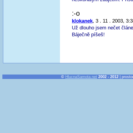
:-o
klokanek
, 3 . 11 . 2003, 3:
Už dlouho jsem nečet článe
Báječně píšeš!
©
HlucnaSamota.net
2002 - 2012
| prosto