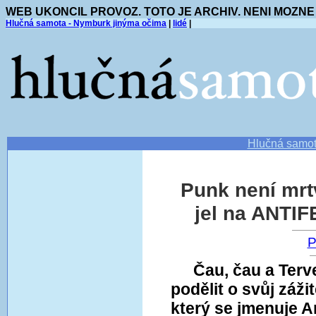
WEB UKONCIL PROVOZ. TOTO JE ARCHIV. NENI MOZNE
Hlučná samota - Nymburk jinýma očima
|
lidé
|
Hlučná samo
Punk není mrt
jel na ANTIF
P
Čau, čau a Terv
podělit o svůj zážit
který se jmenuje Ant