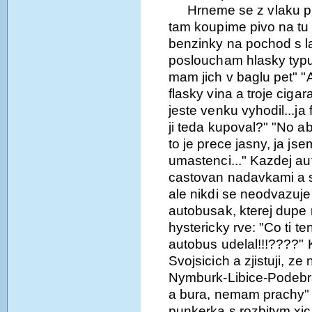
Hrneme se z vlaku pr
tam koupime pivo na tu 
benzinky na pochod s la
posloucham hlasky typu: 
mam jich v baglu pet" "A
flasky vina a troje cigar
jeste venku vyhodil...ja
ji teda kupoval?" "No ab
to je prece jasny, ja jse
umastenci..." Kazdej aut
castovan nadavkami a 
ale nikdi se neodvazuje 
autobusak, kterej dupe 
hystericky rve: "Co ti te
autobus udelal!!!????"
Svojsicich a zjistuji, 
Nymburk-Libice-Podebrad
a bura, nemam prachy"
punkerka s rozbitym xic