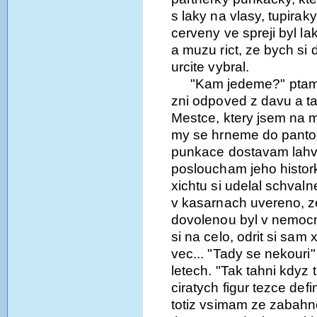
s laky na vlasy, tupirak
cerveny ve spreji byl l
a muzu rict, ze bych si
urcite vybral.
"Kam jedeme?" ptam 
zni odpoved z davu a ta
Mestce, ktery jsem na ma
my se hrneme do panto
punkace dostavam lahv
posloucham jeho histor
xichtu si udelal schval
v kasarnach uvereno, ze 
dovolenou byl v nemocn
si na celo, odrit si sam 
vec... "Tady se nekouri"
letech. "Tak tahni kdyz t
ciratych figur tezce def
totiz vsimam ze zabahn