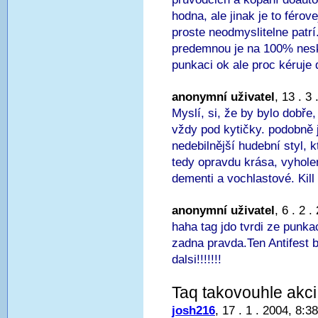
hodna, ale jinak je to férov
proste neodmyslitelne patrí
predemnou je na 100% nesk
punkaci ok ale proc kéruj
anonymní uživatel
, 13 . 3
Myslí, si, že by bylo dobře
vždy pod kytičky. podobně j
nedebilnější hudební styl, 
tedy opravdu krása, vyholen
dementi a vochlastové. Kill k
anonymní uživatel
, 6 . 2 
haha tag jdo tvrdi ze punkac
zadna pravda.Ten Antifest 
dalsi!!!!!!!
Taq takovouhle akci 
josh216
, 17 . 1 . 2004, 8:38