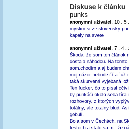
Diskuse k článku
punks
anonymní uživatel
, 10 . 5
myslim si ze slovensky pun
kapely na svete
anonymní uživatel
, 7 . 4 
Škoda, že som ten článok n
dostala náhodou. Na tomto 
som,chodím a aj budem cho
moj názor nebude čítať už n
taká skurvená vyjebaná lož
Ten fucker, čo to písal oči
by punkáči okolo seba tírali 
rozhovory, z ktorých vyplýv
totálny, ale totálny blud. As
gebuli.
Bola som v Čechách, na Sl
festoch a stalo sa mi, že pá