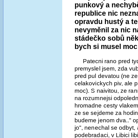
punkový a nechyběl
republice nic nezna
opravdu hustý a te
nevyměnil za nic n
stádečko sobů něk
bych si musel moc 
Patecni rano pred t
premyslel jsem, zda vu
pred pul devatou (ne ze
celakovickych piv, ale p
moc). S naivitou, ze ra
na rozumnejsi odpoledn
hromadne cesty vlakem, 
ze se sejdeme za hodin
budeme jenom dva.." op
jo", nenechal se odbyt,
podebradaci, v Libici li