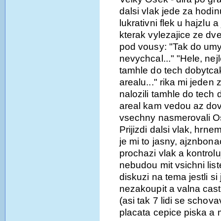
dalsi vlak jede za hod
lukrativni flek u hajzlu
kterak vylezajice ze dv
pod vousy: "Tak do umy
nevychcal..." "Hele, nej
tamhle do tech dobytcak
arealu..." rika mi jede
nalozili tamhle do tech
areal kam vedou az dovn
vsechny nasmerovali O
Prijizdi dalsi vlak, hrn
je mi to jasny, ajznbonac
prochazi vlak a kontrolu
nebudou mit vsichni list
diskuzi na tema jestli s
nezakoupit a valna cast
(asi tak 7 lidi se scho
placata cepice piska a m