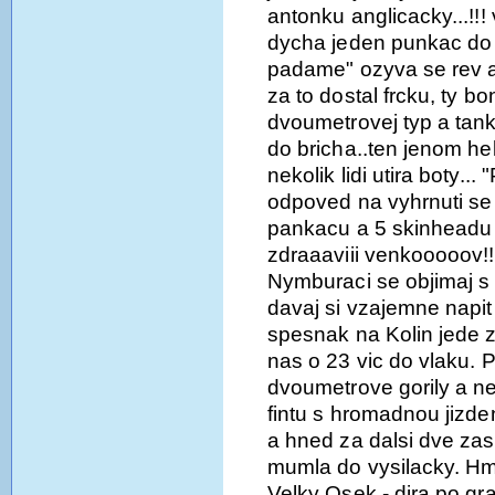
antonku anglicacky...!!!
dycha jeden punkac do 
padame" ozyva se rev a
za to dostal frcku, ty bo
dvoumetrovej typ a tan
do bricha..ten jenom hek
nekolik lidi utira boty.
odpoved na vyhrnuti se 
pankacu a 5 skinheadu
zdraaaviii venkooooov!!!
Nymburaci se objimaj s
davaj si vzajemne napit 
spesnak na Kolin jede z
nas o 23 vic do vlaku. Pr
dvoumetrove gorily a n
fintu s hromadnou jizd
a hned za dalsi dve zas
mumla do vysilacky. Hm,
Velky Osek - dira po gr