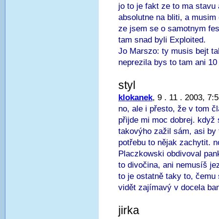
jo to je fakt ze to ma stavu 
absolutne na bliti, a mus
ze jsem se o samotnym fest
tam snad byli Exploited.
Jo Marszo: ty musis bejt t
neprezila bys to tam ani 10
styl
klokanek
, 9 . 11 . 2003, 7:
no, ale i přesto, že v tom 
přijde mi moc dobrej. když
takovýho zažil sám, asi by 
potřebu to nějak zachytit.
Placzkowski obdivoval pank
to divočina, ani nemusíš je
to je ostatně taky to, čemu
vidět zajímavý v docela ban
jirka