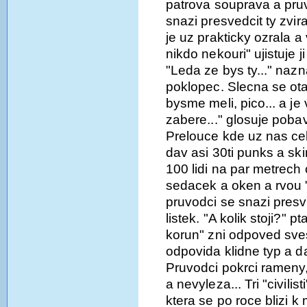
patrova souprava a pru
snazi presvedcit ty zvir
je uz prakticky ozrala a
nikdo nekouri" ujistuje j
"Leda ze bys ty..." naz
poklopec. Slecna se ota
bysme meli, pico... a je
zabere..." glosuje poba
Prelouce kde uz nas ce
dav asi 30ti punks a ski
100 lidi na par metrech
sedacek a oken a rvou
pruvodci se snazi presv
listek. "A kolik stoji?" 
korun" zni odpoved sves
odpovida klidne typ a d
Pruvodci pokrci rameny
a nevyleza... Tri "civilis
ktera se po roce blizi k