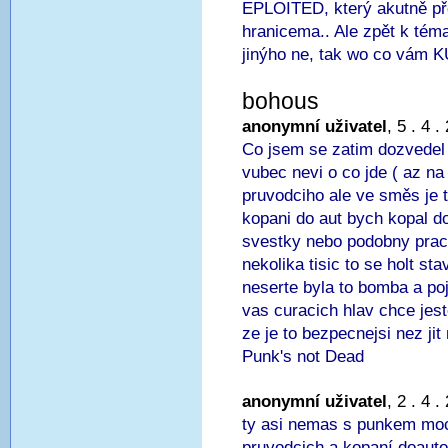
EPLOITED, který akutně př
hranicema.. Ale zpět k tém
jinýho ne, tak wo co vá
bohous
anonymní uživatel
, 5 . 4 
Co jsem se zatim dozvedel 
vubec nevi o co jde ( az na
pruvodciho ale ve směs je 
kopani do aut bych kopal do
svestky nebo podobny pracu
nekolika tisic to se holt s
neserte byla to bomba a poj
vas curacich hlav chce jest
ze je to bezpecnejsi nez ji
Punk's not Dead
anonymní uživatel
, 2 . 4 
ty asi nemas s punkem moc
pruvodcich a kopaní doauto