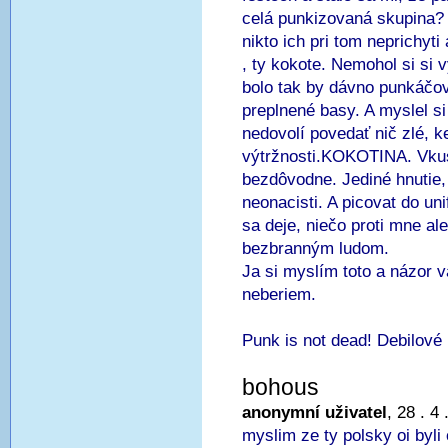
celá punkizovaná skupina?
nikto ich pri tom neprichyti
, ty kokote. Nemohol si si 
bolo tak by dávno punkáčov o
preplnené basy. A myslel si 
nedovolí povedať nič zlé, k
výtržnosti.KOKOTINA. Vkus
bezdôvodne. Jediné hnutie, 
neonacisti. A picovat do uni
sa deje, niečo proti mne a
bezbranným ludom.
Ja si myslím toto a názor 
neberiem.
Punk is not dead! Debilové
bohous
anonymní uživatel
, 28 . 4
myslim ze ty polsky oi byl