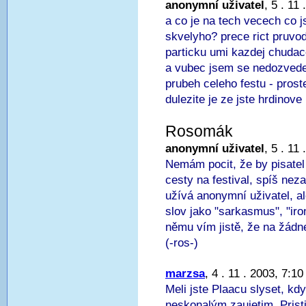
anonymní uživatel
, 5 . 11
a co je na tech vecech co js
skvelyho? prece rict pruvo
particku umi kazdej chudac
a vubec jsem se nedozvedel
prubeh celeho festu - prost
dulezite je ze jste hrdinove
Rosomák
anonymní uživatel
, 5 . 11
Nemám pocit, že by pisatel
cesty na festival, spíš nez
užívá anonymní uživatel, 
slov jako "sarkasmus", "iron
němu vím jistě, že na žádne
(-ros-)
marzsa
, 4 . 11 . 2003, 7:10
Meli jste Plaacu slyset, kdy
neskonalým zaujetim. Pristi 