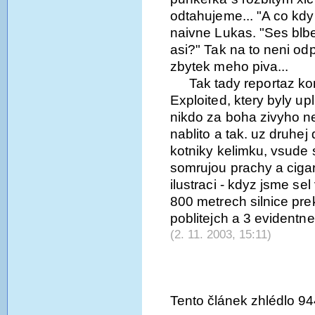
odtahujeme... "A co kdyb
naivne Lukas. "Ses blbe
asi?" Tak na to neni od
zbytek meho piva...
Tak tady reportaz kon
Exploited, ktery byly u
nikdo za boha zivyho n
nablito a tak. uz druhe
kotniky kelimku, vsude
somrujou prachy a cigar
ilustraci - kdyz jsme sel
800 metrech silnice prekr
poblitejch a 3 evidentne 
(2. 11. 2003, 15:11)
Tento článek zhlédlo 94