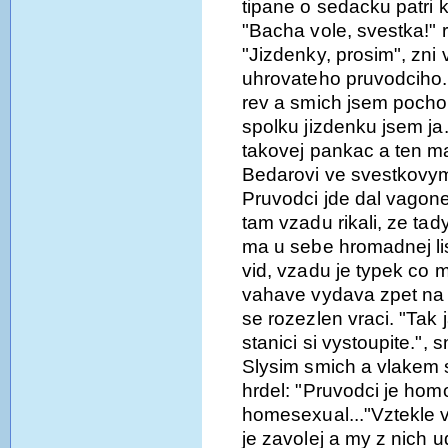
tipane o sedacku patri 
"Bacha vole, svestka!"
"Jizdenky, prosim", zni
uhrovateho pruvodciho.
rev a smich jsem pochop
spolku jizdenku jsem j
takovej pankac a ten ma
Bedarovi ve svestkovym 
Pruvodci jde dal vagone
tam vzadu rikali, ze ta
ma u sebe hromadnej list
vid, vzadu je typek co 
vahave vydava zpet na
se rozezlen vraci. "Tak ja
stanici si vystoupite.", 
Slysim smich a vlakem s
hrdel: "Pruvodci je ho
homesexual..."Vztekle vo
je zavolej a my z nich ud