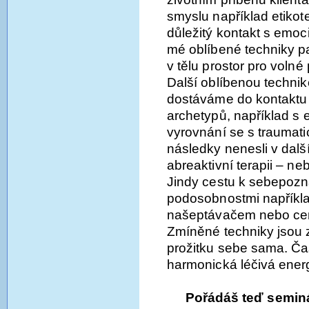
smyslu například etikote
důležitý kontakt s emoc
mé oblíbené techniky p
v tělu prostor pro volné 
Další oblíbenou technik
dostáváme do kontaktu 
archetypů, například s e
vyrovnání se s traumati
následky nenesli v dalš
abreaktivní terapii – neb
Jindy cestu k sebepozná
podosobnostmi napříkla
našeptávačem nebo ce
Zmíněné techniky jsou 
prožitku sebe sama. Ča
harmonická léčivá ener
Pořádáš teď seminá