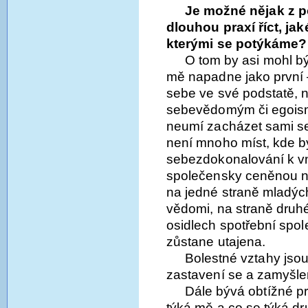
Je možné nějak z 
dlouhou praxí říct, ja
kterými se potýkáme?
O tom by asi mohl být
mě napadne jako první –
sebe ve své podstatě, n
sebevědomým či egoisme
neumí zacházet sami se
není mnoho míst, kde by
sebezdokonalování k vni
společensky ceněnou n
na jedné straně mladých,
vědomi, na straně druhé 
osidlech spotřební spol
zůstane utajena.
Bolestné vztahy jsou
zastavení se a zamyšl
Dále bývá obtížné pr
týká mě a co se týká dr