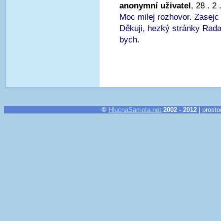
anonymní uživatel
, 28 . 2
Moc milej rozhovor. Zasejc 
Děkuji, hezký stránky Rada
bych.
©
HlucnaSamota.net
2002 - 2012
| prosto