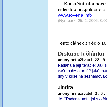
Konkrétní informace
individuální spolupráce
www.rovena.info
(Nymburk, 25. 2. 2006, 0:0
Tento článek zhlédlo 10
Diskuse k článku
anonymní uživatel
, 22 . 6
Radana a její terapie: Jak s
vaše nohy a proč? jaké mát
dny v kuse na seznamováku
Jindra
anonymní uživatel
, 3 . 6 
Jó, ¨Radana umí...jsi skvěl