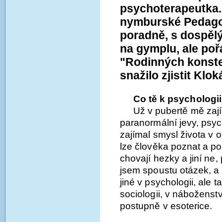
psychoterapeutka. 
nymburské Pedago
poradně, s dospělým
na gymplu, ale poř
"Rodinných konstel
snažilo zjistit Klok
Co tě k psychologii 
Už v pubertě mě zaj
paranormální jevy, psy
zajímal smysl života v 
lze člověka poznat a po
chovají hezky a jiní ne, 
jsem spoustu otázek, a
jiné v psychologii, ale t
sociologii, v náboženst
postupně v esoterice.