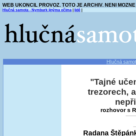
WEB UKONCIL PROVOZ. TOTO JE ARCHIV. NENI MOZNE
Hlučná samota - Nymburk jinýma očima
|
lidé
|
Hlučná samo
"Tajné učen
trezorech, 
nepř
rozhovor s 
Radana Štěpán