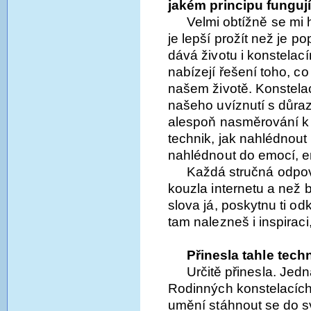
jakém principu funguj
Velmi obtížně se mi 
je lepší prožít než je po
dává životu i konstelac
nabízejí řešení toho, co
našem životě. Konstelac
našeho uvíznutí s důra
alespoň nasměrování k 
technik, jak nahlédnout
nahlédnout do emocí, e
Každá stručná odpov
kouzla internetu a než 
slova já, poskytnu ti o
tam nalezneš i inspiraci
Přinesla tahle tec
Určitě přinesla. Jedn
Rodinných konstelacích
umění stáhnout se do s