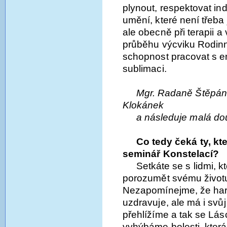
plynout, respektovat ind
umění, které není třeba
ale obecně při terapii a
průběhu výcviku Rodinný
schopnost pracovat s en
sublimaci.
Mgr. Radaně Štěpánk
Klokánek
a následuje malá d
Co tedy čeká ty, kt
seminář Konstelací?
Setkáte se s lidmi, k
porozumět svému životu
Nezapomínejme, že har
uzdravuje, ale má i svůj
přehlížíme a tak se Lá
vyhýbáme bolesti, která