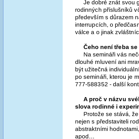
Je dobré znát svou 
rodinných příslušníků v
především s důrazem na
interrupcích, o předčas
válce a o jinak zvláštn
Čeho není třeba se
Na semináři vás neč
dlouhé mluvení ani mr
být užitečná individuál
po semináři, kterou je
777-588352 - další kon
A proč v názvu své
slova rodinné i exper
Protože se stává, ž
nejen s představiteli rod
abstraktními hodnotami
apod…