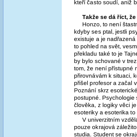
kteří často soudí, aniž 
Takže se dá říct, ž
Honzo, to není štas
kdyby ses ptal, jestli psy
existuje a je nadřazená 
to pohled na svět, vesm
překladu také to je Tajn
by bylo schované v tre
tom, že není přístupné 
přirovnávám k situaci, k
přišel profesor a začal 
Poznání skrz esoterické 
postupné. Psychologie
člověka, z logiky věci j
esoteriky a esoterika to
V univerzitním vzdělá
pouze okrajová záležito
studia. Student se okra