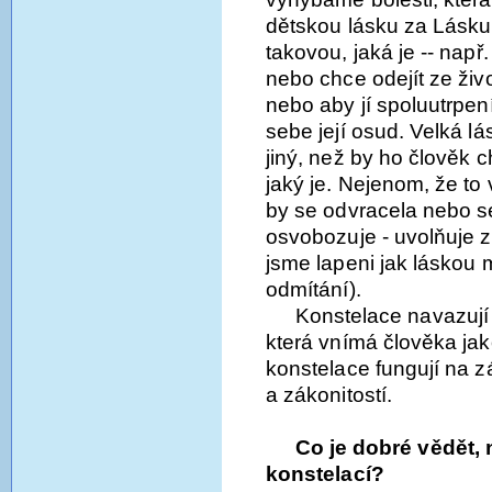
dětskou lásku za Lásku
takovou, jaká je -- např
nebo chce odejít ze živ
nebo aby jí spoluutrpe
sebe její osud. Velká lá
jiný, než by ho člověk c
jaký je. Nejenom, že to v
by se odvracela nebo se
osvobozuje - uvolňuje z
jsme lapeni jak láskou m
odmítání).
Konstelace navazují 
která vnímá člověka ja
konstelace fungují na 
a zákonitostí.
Co je dobré vědět,
konstelací?