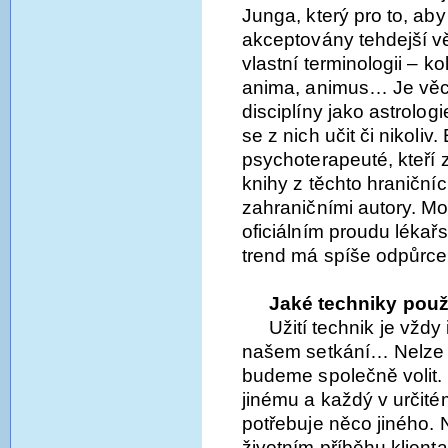
Junga, který pro to, aby
akceptovány tehdejší v
vlastní terminologii – k
anima, animus… Je věc
disciplíny jako astrol
se z nich učit či nikoliv
psychoterapeuté, kteří z
knihy z těchto hraniční
zahraničními autory. Mo
oficiálním proudu lékař
trend má spíše odpůrce
Jaké techniky pou
Užití technik je vždy 
našem setkání… Nelze s 
budeme společně volit.
jinému a každý v určit
potřebuje něco jiného. 
životním příběhu klienta