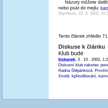
Názory můžete datlit
nebo psát do mejlu:
kan
(Nymburk, 22. 8. 2002, 10:
Tento článek zhlédlo 71
Diskuse k článku
Klub bude
klokanek
, 3 . 10 . 2002, 1:
Diskusní klub nakonec pov
Radna Štěpánková. Prvním 
životě, kpřevtělování, karm