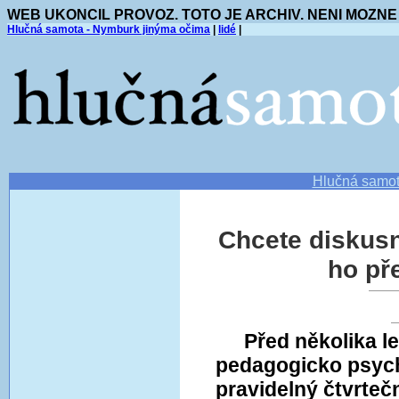
WEB UKONCIL PROVOZ. TOTO JE ARCHIV. NENI MOZNE
Hlučná samota - Nymburk jinýma očima
|
lidé
|
Hlučná samo
Chcete diskusn
ho př
Před několika l
pedagogicko psyc
pravidelný čtvrteč