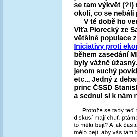
se tam výkvět (?!)
okolí, co se nebáli
V té době ho v
Víťa Piorecký ze S
většině populace z
Iniciativy proti ek
během zasedání MM
byly vážně úžasný,
jenom suchý povídá
etc... Jedný z deba
princ ČSSD Stanisl
a sednul si k nám 
Protože se tady teď 
diskusí mají chuť, ptám
to mělo bejt? A jak čas
mělo bejt, aby vás tam ba