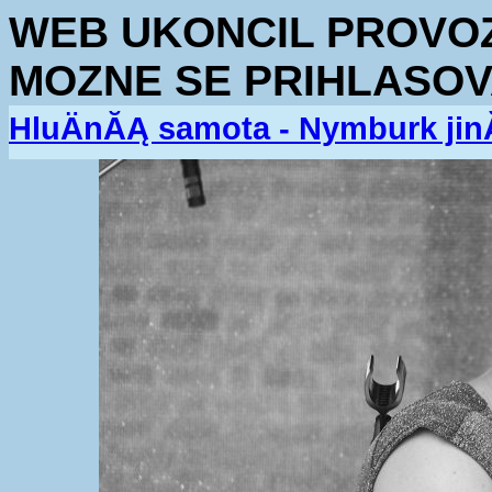
WEB UKONCIL PROVOZ.
MOZNE SE PRIHLASOV
HluÄnĂĄ samota - Nymburk jin