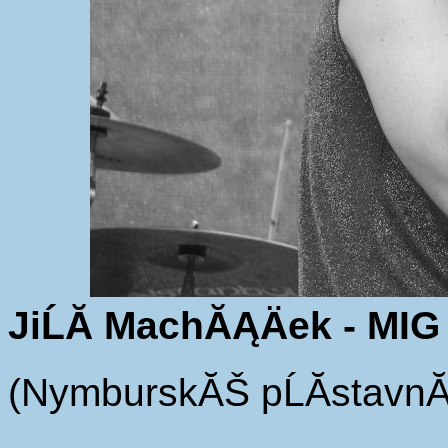
JiĹĂ­ MachĂĄÄek - MIG
(NymburskĂŠ pĹĂ­stavnĂ­