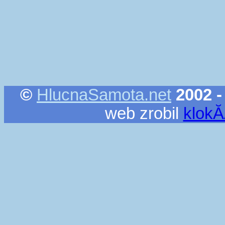
©
HlucnaSamota.net
2002 -
web zrobil
klok