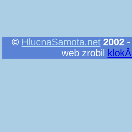
©
HlucnaSamota.net
2002 -
web zrobil
klok