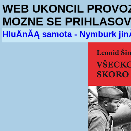
WEB UKONCIL PROVOZ.
MOZNE SE PRIHLASOV
HluÄnĂĄ samota - Nymburk jin