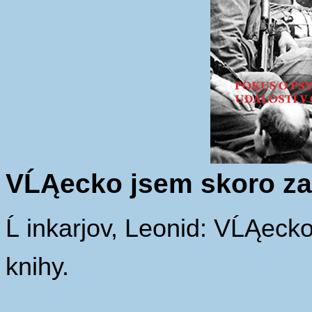
VĹĄecko jsem skoro zap
Ĺ inkarjov, Leonid: VĹĄecko
knihy.