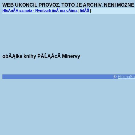
WEB UKONCIL PROVOZ. TOTO JE ARCHIV. NENI MOZNE
HluÄnĂĄ samota - Nymburk jinĂ˝ma oÄima
|
lidĂŠ
|
obĂĄlka knihy PĂ­ĹĄĂ­cĂ­ Minervy
©
HlucnaSa