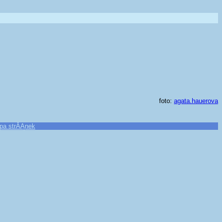
foto:
agata.hauerova
pa strĂĄnek