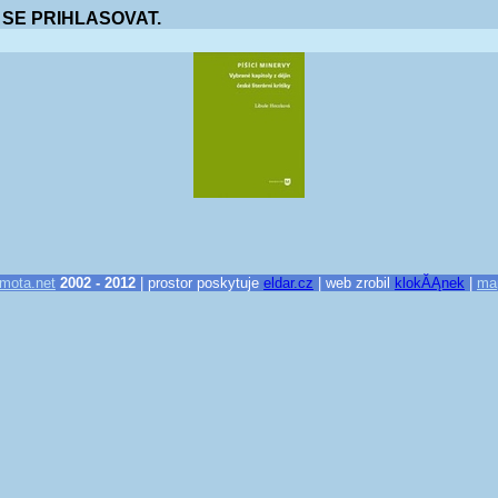
 SE PRIHLASOVAT.
mota.net
2002 - 2012
| prostor poskytuje
eldar.cz
| web zrobil
klokĂĄnek
|
ma