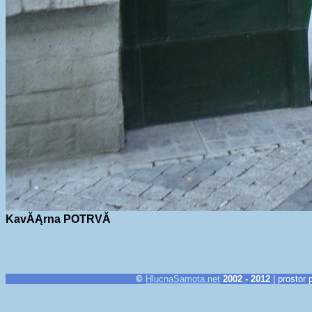
KavĂĄrna POTRVĂ
©
HlucnaSamota.net
2002 - 2012
| prostor