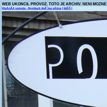
WEB UKONCIL PROVOZ. TOTO JE ARCHIV. NENI MOZNE
HluÄnĂĄ samota - Nymburk jinĂ˝ma oÄima
|
lidĂŠ
|