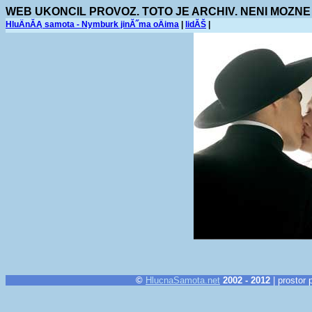
WEB UKONCIL PROVOZ. TOTO JE ARCHIV. NENI MOZNE
HluÄnĂĄ samota - Nymburk jinĂ˝ma oÄima
|
lidĂŠ
|
©
HlucnaSamota.net
2002 - 2012
| prostor