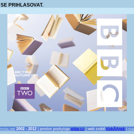
 SE PRIHLASOVAT.
mota.net
2002 - 2012
| prostor poskytuje
eldar.cz
| web zrobil
klokĂĄnek
|
ma