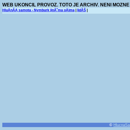
WEB UKONCIL PROVOZ. TOTO JE ARCHIV. NENI MOZNE
HluÄnĂĄ samota - Nymburk jinĂ˝ma oÄima
|
lidĂŠ
|
©
HlucnaSa