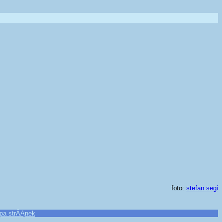
foto:
stefan.segi
pa strĂĄnek