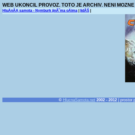
WEB UKONCIL PROVOZ. TOTO JE ARCHIV. NENI MOZNE
HluÄnĂĄ samota - Nymburk jinĂ˝ma oÄima
|
lidĂŠ
|
©
HlucnaSamota.net
2002 - 2012
| prostor