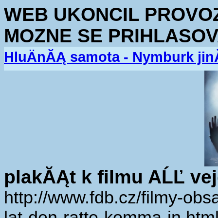
WEB UKONCIL PROVOZ.
MOZNE SE PRIHLASOV
HluÄnĂĄ samota - Nymburk jin
plakĂĄt k filmu AĹĽ ve
http://www.fdb.cz/filmy-obs
lat-den-ratte-komma-in.htm