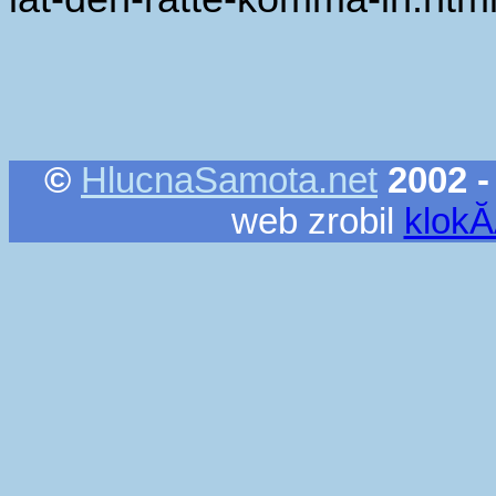
©
HlucnaSamota.net
2002 -
web zrobil
klok