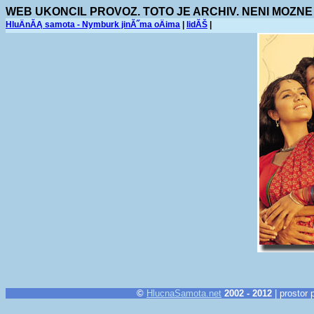
WEB UKONCIL PROVOZ. TOTO JE ARCHIV. NENI MOZNE
HluÄnĂĄ samota - Nymburk jinĂ˝ma oÄima
|
lidĂŠ
|
©
HlucnaSamota.net
2002 - 2012
| prostor