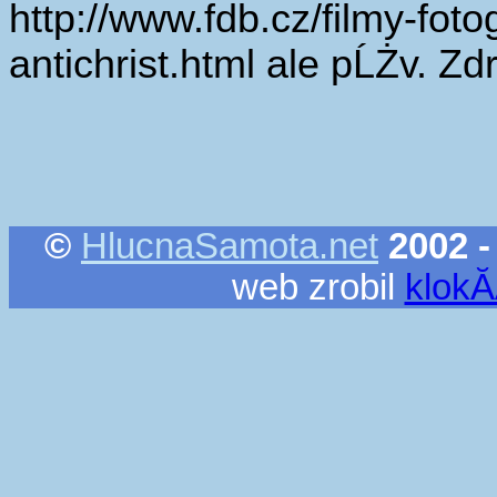
http://www.fdb.cz/filmy-foto
antichrist.html ale pĹŻv. Zdr
©
HlucnaSamota.net
2002 -
web zrobil
klok