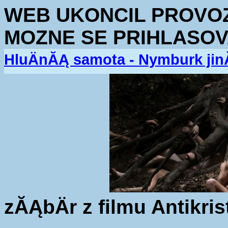
WEB UKONCIL PROVOZ.
MOZNE SE PRIHLASOV
HluÄnĂĄ samota - Nymburk jin
zĂĄbÄr z filmu Antikris