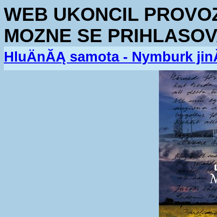
WEB UKONCIL PROVOZ.
MOZNE SE PRIHLASOV
HluÄnĂĄ samota - Nymburk jin