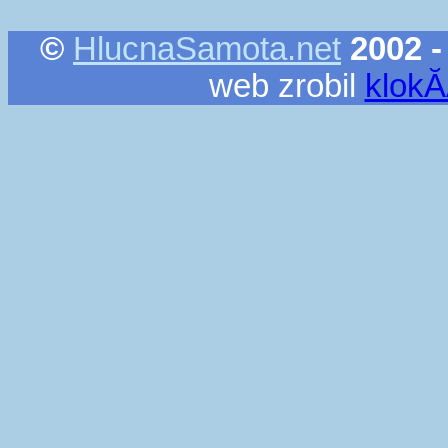
©
HlucnaSamota.net
2002 -
web zrobil
klok