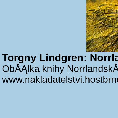
Torgny Lindgren: Norrl
ObĂĄlka knihy NorrlandskĂ˝
www.nakladatelstvi.hostbrn