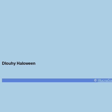
Dlouhy Haloween
©
HlucnaSa