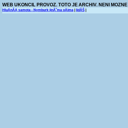
WEB UKONCIL PROVOZ. TOTO JE ARCHIV. NENI MOZNE
HluÄnĂĄ samota - Nymburk jinĂ˝ma oÄima
|
lidĂŠ
|