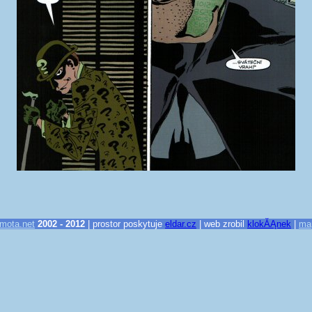
mota.net
2002 - 2012
| prostor poskytuje
eldar.cz
| web zrobil
klokĂĄnek
|
ma