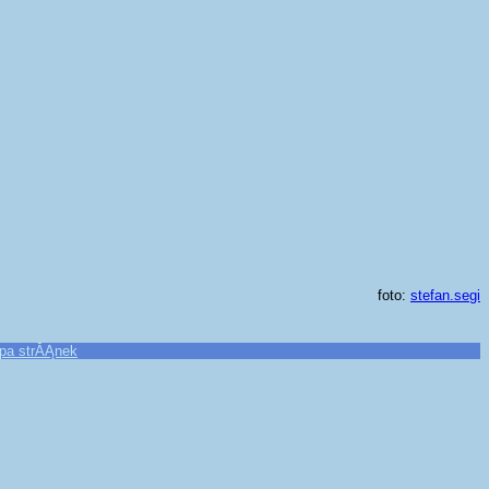
foto:
stefan.segi
pa strĂĄnek