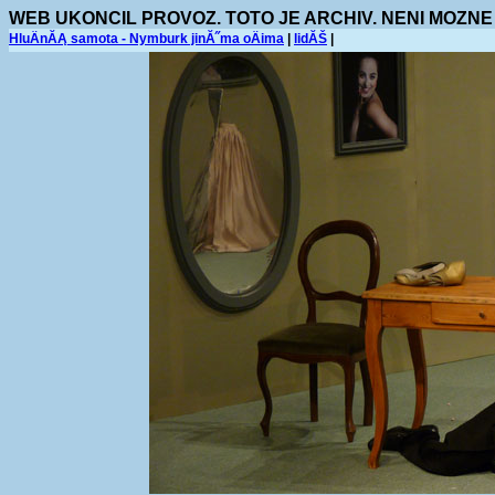
WEB UKONCIL PROVOZ. TOTO JE ARCHIV. NENI MOZNE
HluÄnĂĄ samota - Nymburk jinĂ˝ma oÄima
|
lidĂŠ
|