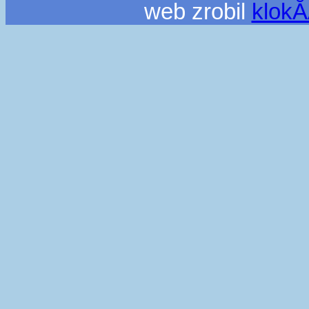
web zrobil
klok