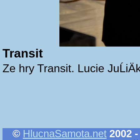
Transit
Ze hry Transit. Lucie JuĹi
©
HlucnaSamota.net
2002 -