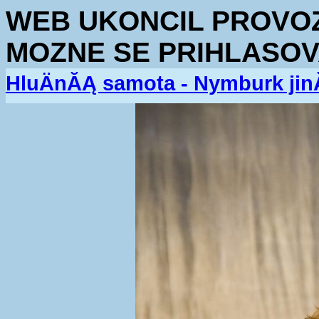
WEB UKONCIL PROVOZ.
MOZNE SE PRIHLASOV
HluÄnĂĄ samota - Nymburk jin