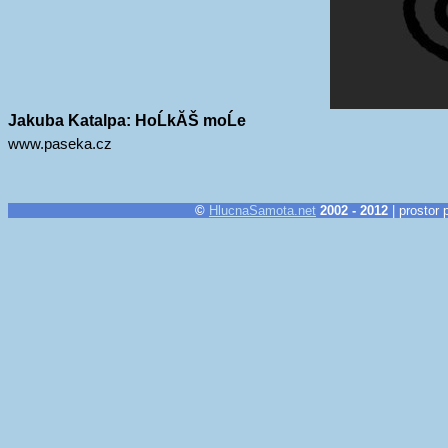
Jakuba Katalpa: HoĹkĂŠ moĹe
www.paseka.cz
©
HlucnaSamota.net
2002 - 2012
| prostor