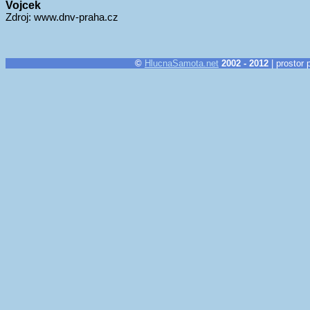
Vojcek
Zdroj: www.dnv-praha.cz
©
HlucnaSamota.net
2002 - 2012
| prostor