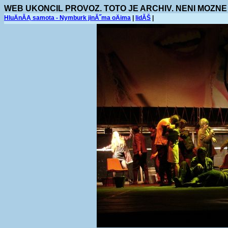
WEB UKONCIL PROVOZ. TOTO JE ARCHIV. NENI MOZNE
HluÄnĂĄ samota - Nymburk jinĂ˝ma oÄima
|
lidĂŠ
|