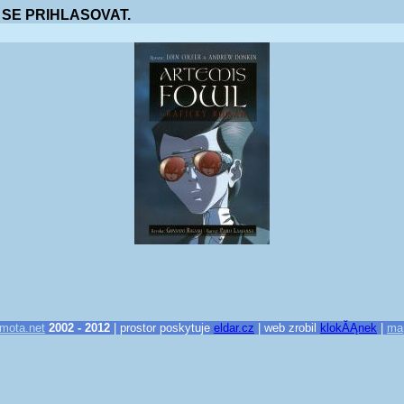
 SE PRIHLASOVAT.
mota.net
2002 - 2012
| prostor poskytuje
eldar.cz
| web zrobil
klokĂĄnek
|
ma