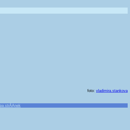
foto:
vladimira.stankova
pa strĂĄnek