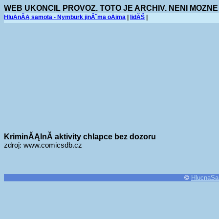
WEB UKONCIL PROVOZ. TOTO JE ARCHIV. NENI MOZNE
HluÄnĂĄ samota - Nymburk jinĂ˝ma oÄima
|
lidĂŠ
|
KriminĂĄlnĂ­ aktivity chlapce bez dozoru
zdroj: www.comicsdb.cz
©
HlucnaSa