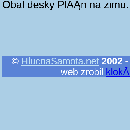
Obal desky PlĂĄn na zimu.
©
HlucnaSamota.net
2002 -
web zrobil
klok