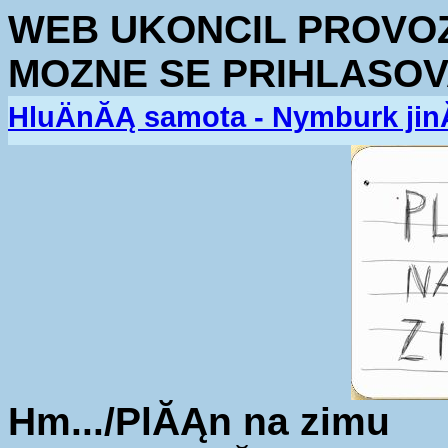
WEB UKONCIL PROVOZ.
MOZNE SE PRIHLASOV
HluÄnĂĄ samota - Nymburk jin
Hm.../PlĂĄn na zimu