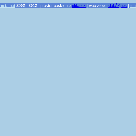
mota.net
2002 - 2012
| prostor poskytuje
eldar.cz
| web zrobil
klokĂĄnek
|
ma