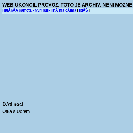
WEB UKONCIL PROVOZ. TOTO JE ARCHIV. NENI MOZNE
HluÄnĂĄ samota - Nymburk jinĂ˝ma oÄima
|
lidĂŠ
|
DÄti noci
Ofka s Ubrem