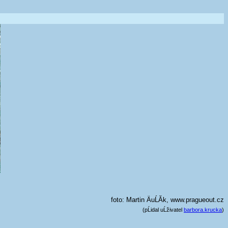
foto: Martin ÄuĹĂ­k, www.pragueout.cz
(pĹidal uĹživatel
barbora.krucka
)