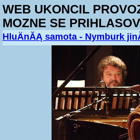
WEB UKONCIL PROVOZ.
MOZNE SE PRIHLASOV
HluÄnĂĄ samota - Nymburk jin