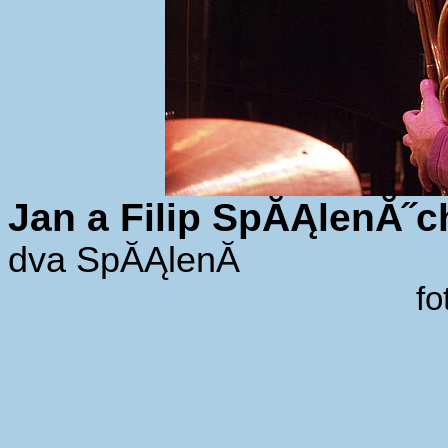
Jan a Filip SpĂĄlenĂ˝c
dva SpĂĄlenĂ­
fo