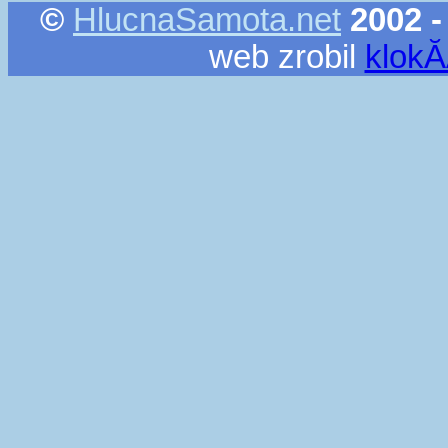
©
HlucnaSamota.net
2002 -
web zrobil
klok