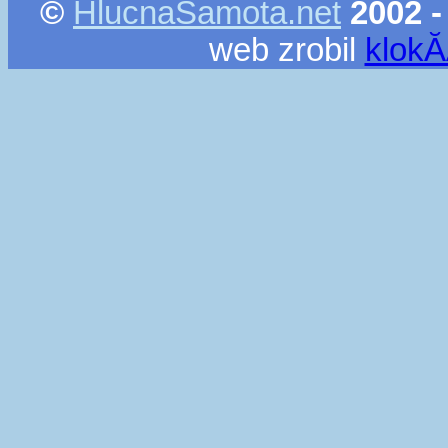
©
HlucnaSamota.net
2002 -
web zrobil
klok