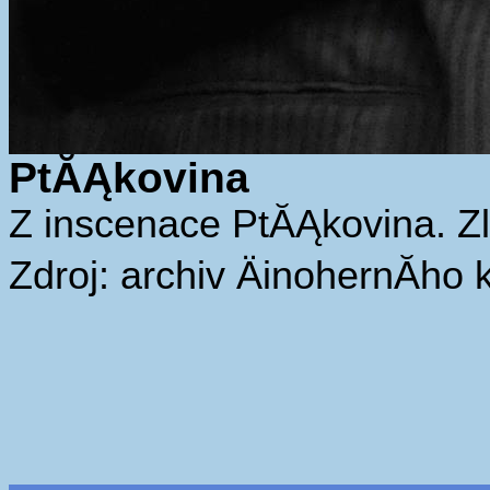
PtĂĄkovina
Z inscenace PtĂĄkovina. Zl
Zdroj: archiv ÄinohernĂ­ho 