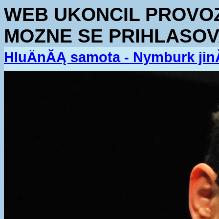
WEB UKONCIL PROVOZ.
MOZNE SE PRIHLASOV
HluÄnĂĄ samota - Nymburk jin