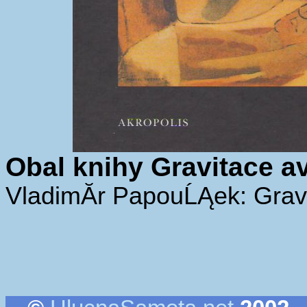
Obal knihy Gravitace a
VladimĂ­r PapouĹĄek: Grav