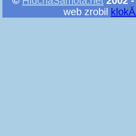
©
HlucnaSamota.net
2002 -
web zrobil
klok