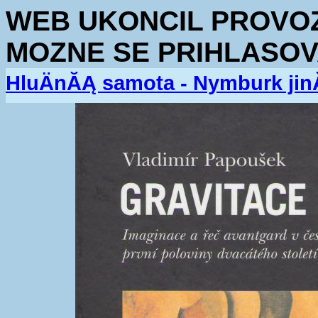
WEB UKONCIL PROVOZ.
MOZNE SE PRIHLASOV
HluÄnĂĄ samota - Nymburk jin