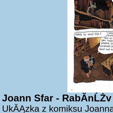
Joann Sfar - RabĂ­nĹŻv
UkĂĄzka z komiksu Joanna 