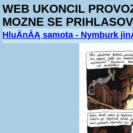
WEB UKONCIL PROVOZ.
MOZNE SE PRIHLASOV
HluÄnĂĄ samota - Nymburk jin