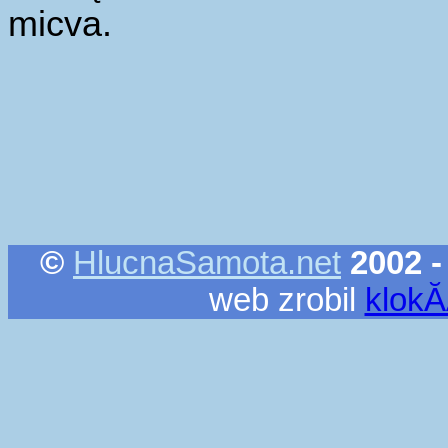
micva.
©
HlucnaSamota.net
2002 -
web zrobil
klok