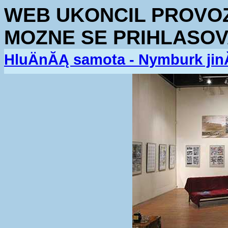
WEB UKONCIL PROVOZ.
MOZNE SE PRIHLASOV
HluÄnĂĄ samota - Nymburk jin