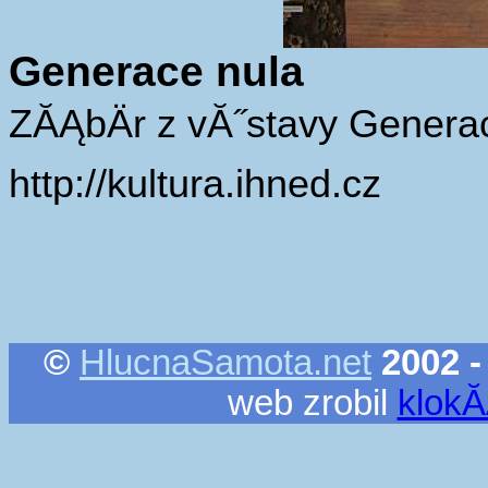
Generace nula
ZĂĄbÄr z vĂ˝stavy Generac
http://kultura.ihned.cz
©
HlucnaSamota.net
2002 -
web zrobil
klok