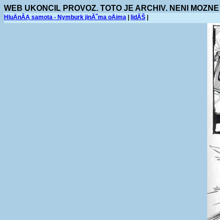
WEB UKONCIL PROVOZ. TOTO JE ARCHIV. NENI MOZNE
HluÄnĂĄ samota - Nymburk jinĂ˝ma oÄima
|
lidĂŠ
|