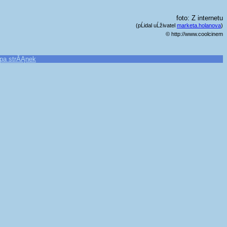
foto: Z internetu
(pĹidal uĹživatel
marketa.holanova
)
© http://www.coolcinem
pa strĂĄnek