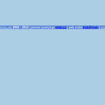
mota.net
2002 - 2012
| prostor poskytuje
eldar.cz
| web zrobil
klokĂĄnek
|
ma