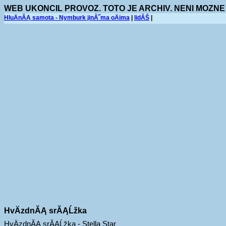
WEB UKONCIL PROVOZ. TOTO JE ARCHIV. NENI MOZNE
HluÄnĂĄ samota - Nymburk jinĂ˝ma oÄima
|
lidĂŠ
|
HvÄzdnĂĄ srĂĄĹžka
HvÄzdnĂĄ srĂĄĹžka - Stella Star