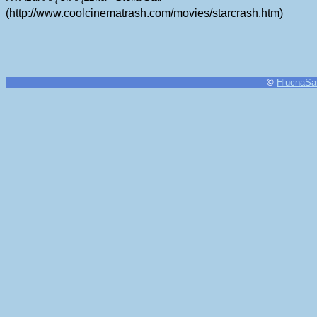
(http://www.coolcinematrash.com/movies/starcrash.htm)
©
HlucnaSa