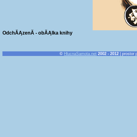
OdchĂĄzenĂ­ - obĂĄlka knihy
©
HlucnaSamota.net
2002 - 2012
| prostor