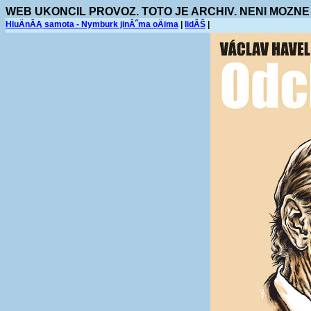
WEB UKONCIL PROVOZ. TOTO JE ARCHIV. NENI MOZNE
HluÄnĂĄ samota - Nymburk jinĂ˝ma oÄima
|
lidĂŠ
|