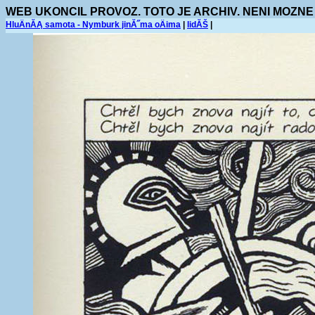
WEB UKONCIL PROVOZ. TOTO JE ARCHIV. NENI MOZNE
HluÄnĂĄ samota - Nymburk jinĂ˝ma oÄima
|
lidĂŠ
|