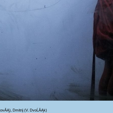
tovĂĄ), Dmitrij (V. DvoĹĂĄk)