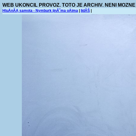
WEB UKONCIL PROVOZ. TOTO JE ARCHIV. NENI MOZNE
HluÄnĂĄ samota - Nymburk jinĂ˝ma oÄima
|
lidĂŠ
|