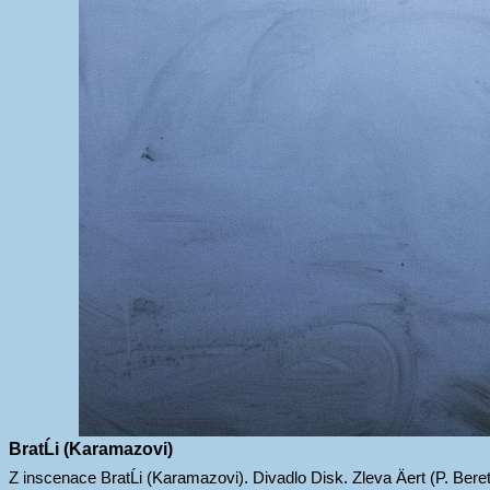
BratĹi (Karamazovi)
Z inscenace BratĹi (Karamazovi). Divadlo Disk. Zleva Äert (P. Bere