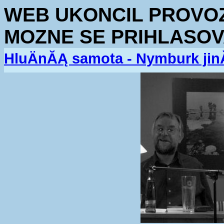
WEB UKONCIL PROVOZ.
MOZNE SE PRIHLASOV
HluÄnĂĄ samota - Nymburk jin