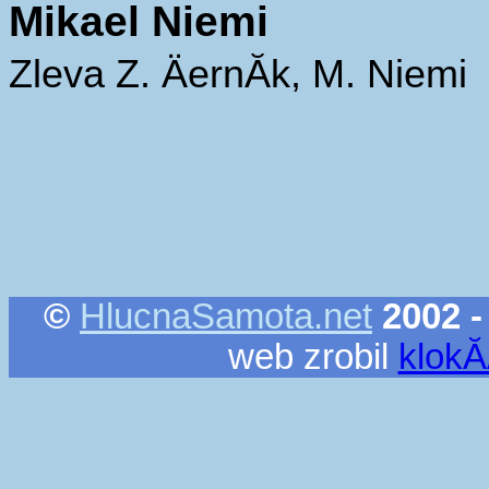
Mikael Niemi
Zleva Z. ÄernĂ­k, M. Niemi
©
HlucnaSamota.net
2002 -
web zrobil
klok