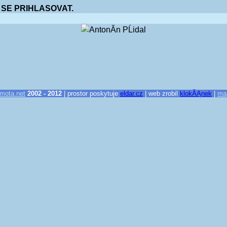
 SE PRIHLASOVAT.
mota.net
2002 - 2012
| prostor poskytuje
eldar.cz
| web zrobil
klokĂĄnek
|
ma