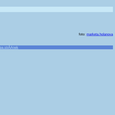
foto:
marketa.holanova
pa strĂĄnek