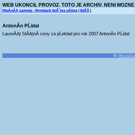
WEB UKONCIL PROVOZ. TOTO JE ARCHIV. NENI MOZNE
HluÄnĂĄ samota - Nymburk jinĂ˝ma oÄima
|
lidĂŠ
|
AntonĂ­n PĹidal
LaureĂĄt StĂĄtnĂ­ ceny za pĹeklad pro rok 2007 AntonĂ­n PĹidal
©
HlucnaSa