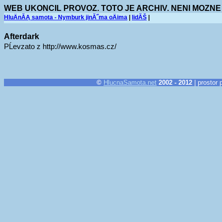
WEB UKONCIL PROVOZ. TOTO JE ARCHIV. NENI MOZNE
HluÄnĂĄ samota - Nymburk jinĂ˝ma oÄima
|
lidĂŠ
|
Afterdark
PĹevzato z http://www.kosmas.cz/
©
HlucnaSamota.net
2002 - 2012
| prostor