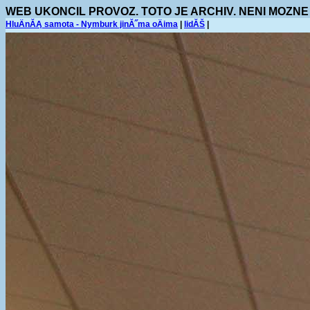
WEB UKONCIL PROVOZ. TOTO JE ARCHIV. NENI MOZNE
HluÄnĂĄ samota - Nymburk jinĂ˝ma oÄima
|
lidĂŠ
|