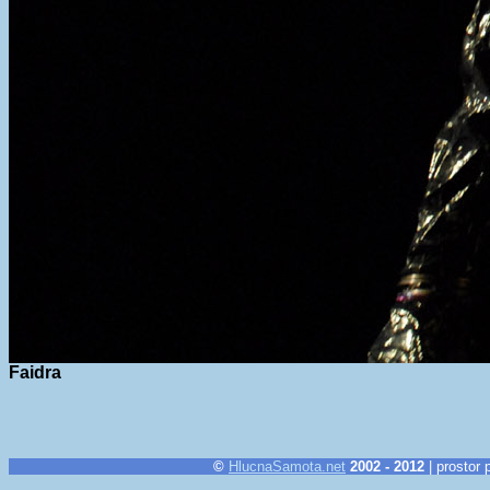
Faidra
©
HlucnaSamota.net
2002 - 2012
| prostor