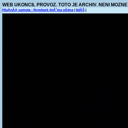
WEB UKONCIL PROVOZ. TOTO JE ARCHIV. NENI MOZNE
HluÄnĂĄ samota - Nymburk jinĂ˝ma oÄima
|
lidĂŠ
|