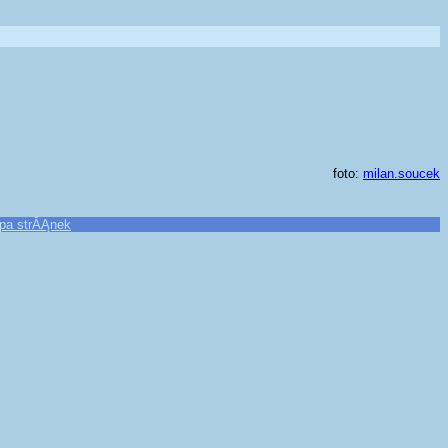
foto:
milan.soucek
pa strĂĄnek