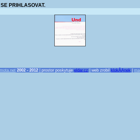
 SE PRIHLASOVAT.
mota.net
2002 - 2012
| prostor poskytuje
eldar.cz
| web zrobil
klokĂĄnek
|
ma