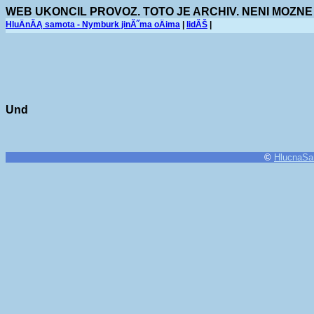
WEB UKONCIL PROVOZ. TOTO JE ARCHIV. NENI MOZNE
HluÄnĂĄ samota - Nymburk jinĂ˝ma oÄima
|
lidĂŠ
|
Und
©
HlucnaSa