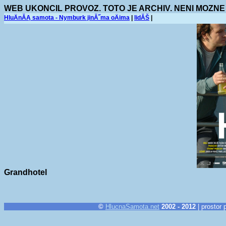
WEB UKONCIL PROVOZ. TOTO JE ARCHIV. NENI MOZNE
HluÄnĂĄ samota - Nymburk jinĂ˝ma oÄima
|
lidĂŠ
|
Grandhotel
©
HlucnaSamota.net
2002 - 2012
| prostor