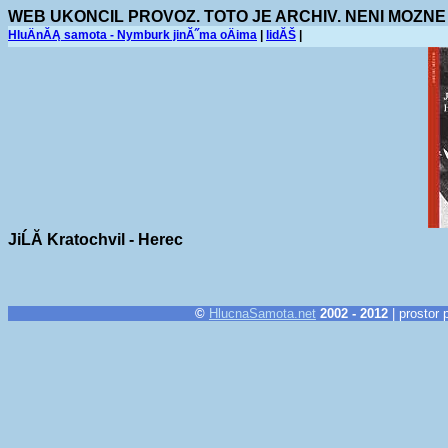
WEB UKONCIL PROVOZ. TOTO JE ARCHIV. NENI MOZNE
HluÄnĂĄ samota - Nymburk jinĂ˝ma oÄima
|
lidĂŠ
|
JiĹĂ­ Kratochvil - Herec
©
HlucnaSamota.net
2002 - 2012
| prostor