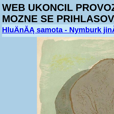
WEB UKONCIL PROVOZ.
MOZNE SE PRIHLASOV
HluÄnĂĄ samota - Nymburk jin