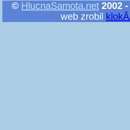
©
HlucnaSamota.net
2002 -
web zrobil
klok