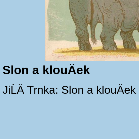
Slon a klouÄek
JiĹĂ­ Trnka: Slon a klouÄek 