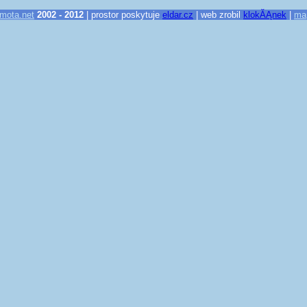
mota.net
2002 - 2012
| prostor poskytuje
eldar.cz
| web zrobil
klokĂĄnek
|
ma