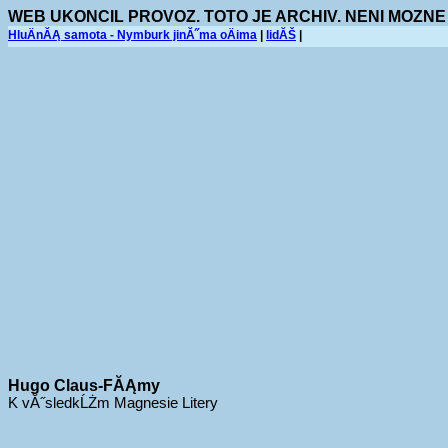
WEB UKONCIL PROVOZ. TOTO JE ARCHIV. NENI MOZNE
HluÄnĂĄ samota - Nymburk jinĂ˝ma oÄima
|
lidĂŠ
|
Hugo Claus-FĂĄmy
K vĂ˝sledkĹŻm Magnesie Litery