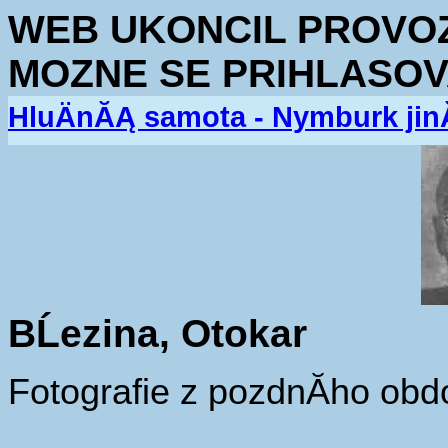
WEB UKONCIL PROVOZ.
MOZNE SE PRIHLASOV
HluÄnĂĄ samota - Nymburk jin
BĹezina, Otokar
Fotografie z pozdnĂ­ho obd