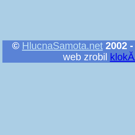
©
HlucnaSamota.net
2002 -
web zrobil
klok