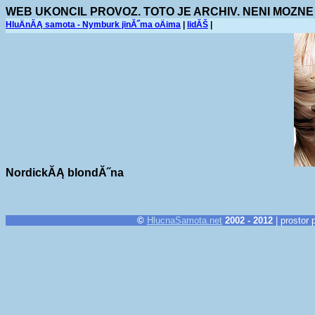
WEB UKONCIL PROVOZ. TOTO JE ARCHIV. NENI MOZNE
HluÄnĂĄ samota - Nymburk jinĂ˝ma oÄima
|
lidĂŠ
|
NordickĂĄ blondĂ˝na
©
HlucnaSamota.net
2002 - 2012
| prostor