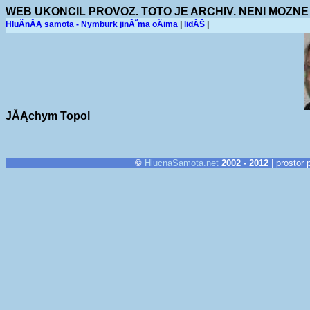
WEB UKONCIL PROVOZ. TOTO JE ARCHIV. NENI MOZNE
HluÄnĂĄ samota - Nymburk jinĂ˝ma oÄima
|
lidĂŠ
|
JĂĄchym Topol
©
HlucnaSamota.net
2002 - 2012
| prostor